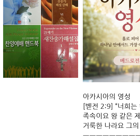
아카시아의 영성
[벧전 2:9] “너희
족속이요 왕 같은 
거룩한 나라요 그의
ㅡㅡㅡㅡㅡㅡㅡㅡ