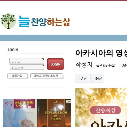
아카시아의 영
아이디
작성자
늘찬양하는삶
26
비밀번호
이전글
다음글