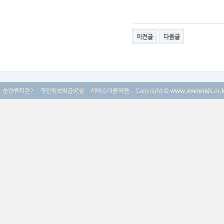
이전글
다음글
찬양큐티란?
개인정보취급방침
서비스이용약관
Copyright ©
www.everprais.or.k