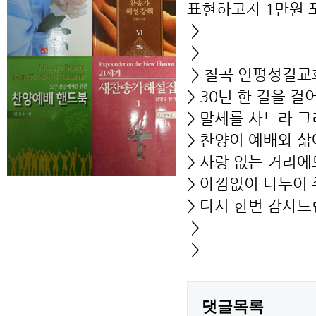
표현하고자 1만원 
>
>
> 칠곡 인평성결교
> 30년 한 길을 
> 말세를 사느라 
> 찬양이 예배와 
> 사랑 없는 거리
> 아낌없이 나누어
> 다시 한번 감사드
>
>
댓글목록