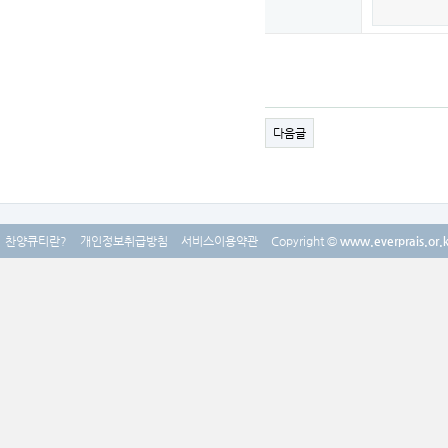
다음글
찬양큐티란?
개인정보취급방침
서비스이용약관
Copyright ©
www.everprais.or.k