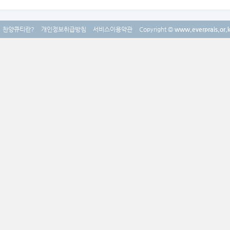
찬양큐티란?
개인정보취급방침
서비스이용약관
Copyright ©
www.everprais.or.k