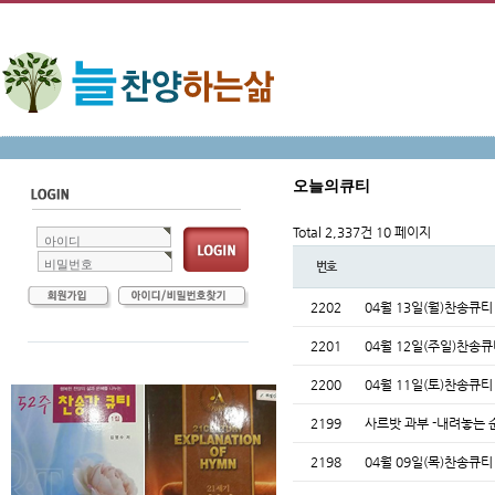
오늘의큐티
Total 2,337건
10 페이지
아이디
비밀번호
번호
2202
04월 13일(월)찬송큐
2201
04월 12일(주일)찬송
2200
04월 11일(토)찬송큐
2199
사르밧 과부 -내려놓는
2198
04월 09일(목)찬송큐