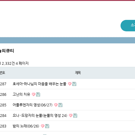
소
늘의큐티
al 2,332건
4 페이지
번호
제목
287
호세아-하나님의 마음을 배우는 눈물
286
고난의 치유
285
어플루엔자의 영성(06/27)
284
요나 -도망자의 눈물(눈물의 영성 24)
283
밤의 노래(06/26)