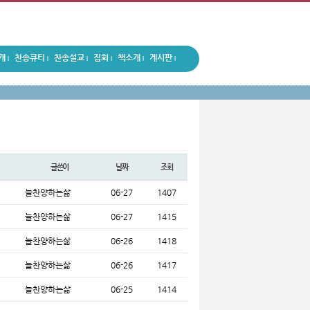
개
찬송큐티
찬송설교
집회
책소개
게시판
|
|
|
|
|
|
글쓴이
날짜
조회
늘찬양하는삶
06-27
1407
늘찬양하는삶
06-27
1415
늘찬양하는삶
06-26
1418
늘찬양하는삶
06-26
1417
늘찬양하는삶
06-25
1414