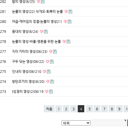
282
밤의 영성(6/25)
281
눈물의 영성(22) 삭개오-회복의 눈물
280
야곱-깨어짐의 정결(눈물의 영성21)
279
등대의 영성(6/24)
278
눈물의 영성-바울-영혼을 위한 눈물
277
지미 카터의 영성(06/23)
276
구두 닦는 영성(06/22)
275
인내의 영성(06/210
274
방탄조끼의 영성(6/20)
273
t성경의 영성(2)06/19
처음
1
2
3
4
5
6
7
8
9
1